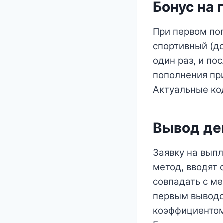
Бонус на
При первом по
спортивный (до
один раз, и по
пополнения при
Актуальные ко
Вывод де
Заявку на вып
метод, вводят
совпадать с ме
первым выводо
коэффициентом 