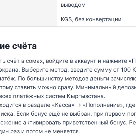
выводом
KGS, без конвертации
ие счёта
ь счёт в сомах, войдите в аккаунт и нажмите «
экрана. Выберите метод, введите сумму от 100 
латёж. По большинству методов деньги зачисля
этому ставить можно сразу. Минимальный депоз
 всех платёжных систем Кыргызстана.
ходится в разделе «Касса» → «Пополнение», где
иска. Если бонус ещё не выбран, при первом п
ложение активировать приветственный бонус. Р
ин раз и потом не меняется.