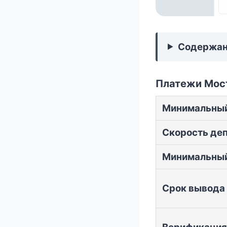
Содержан
Платежи Мос
Минимальный
Скорость де
Минимальны
Срок вывода