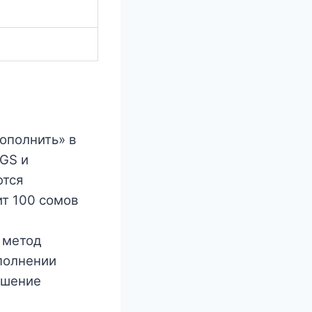
Пополнить» в
KGS и
ются
ит 100 сомов
 метод
ополнении
ешение