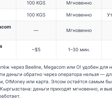
100 KGS
Мгновенно
100 KGS
Мгновенно
Ут
gacom
—
Мгновенно
а
~$5
1–30 мин.
тёж через Beeline, Megacom или O! удобен для 
ти деньги обратно через оператора нельзя — д
м, O!Money или карта. Элсом остаётся самым б
Кыргызстана: деньги приходят мгновенно, и выв
работает.