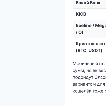
Бакай Банк
KICB
Beeline / Me
/ O!
Криптовалют
(BTC, USDT)
Мобильный пла
сумм, но вывес
подойдут Элсо
вариантом для 
кошелёк тоже 