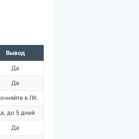
Вывод
Да
Да
очняйте в ЛК
а, до 5 дней
Да