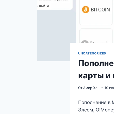
UNCATEGORIZED
Пополне
карты и
От
Амир Хан
19 ию
Пополнение в 
Элсом, O!Money