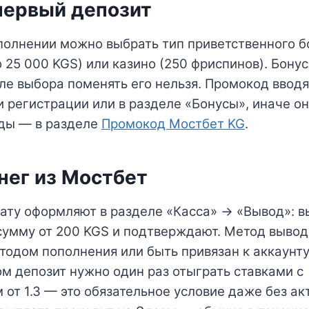
 первый депозит
полнении можно выбрать тип приветственного б
 25 000 KGS) или казино (250 фриспинов). Бону
сле выбора поменять его нельзя. Промокод вводя
 регистрации или в разделе «Бонусы», иначе он
ды — в разделе
Промокод Мостбет KG
.
нег из Мостбет
лату оформляют в разделе «Касса» → «Вывод»: 
 сумму от 200 KGS и подтверждают. Метод выво
тодом пополнения или быть привязан к аккаунту
м депозит нужно один раз отыграть ставками с
от 1.3 — это обязательное условие даже без ак