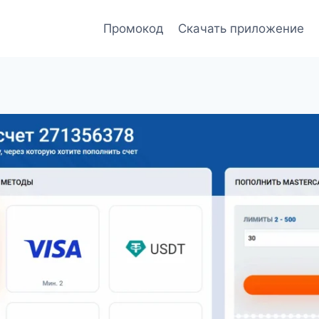
Промокод
Скачать приложение